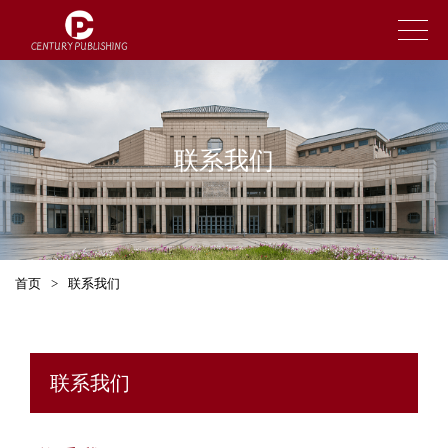
联系我们
首页
>
联系我们
联系我们